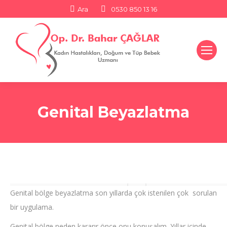
Search:
Ara
0530 850 13 16
Genital Beyazlatma
Genital bölge beyazlatma son yıllarda çok istenilen çok sorulan
bir uygulama.
Genital bölge neden kararır önce onu konuşalım. Yıllar içinde