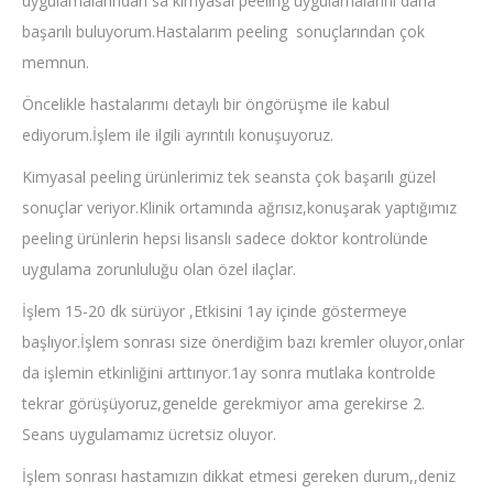
uygulamalarından sa kimyasal peeling uygulamalarını daha
başarılı buluyorum.Hastalarım peeling sonuçlarından çok
memnun.
Öncelikle hastalarımı detaylı bir öngörüşme ile kabul
ediyorum.İşlem ile ilgili ayrıntılı konuşuyoruz.
Kimyasal peeling ürünlerimiz tek seansta çok başarılı güzel
sonuçlar veriyor.Klinik ortamında ağrısız,konuşarak yaptığımız
peeling ürünlerin hepsi lisanslı sadece doktor kontrolünde
uygulama zorunluluğu olan özel ilaçlar.
İşlem 15-20 dk sürüyor ,Etkisini 1ay içinde göstermeye
başlıyor.İşlem sonrası size önerdiğim bazı kremler oluyor,onlar
da işlemin etkinliğini arttırıyor.1ay sonra mutlaka kontrolde
tekrar görüşüyoruz,genelde gerekmiyor ama gerekirse 2.
Seans uygulamamız ücretsiz oluyor.
İşlem sonrası hastamızın dikkat etmesi gereken durum,,deniz